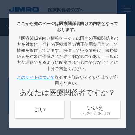
医療関係者の方へ
ここから先のページは医療関係者向けの内容となって
ニュース
おります。
「医療関係者向け情報ページ」は国内の医療関係者の
方を対象に、当社の医療機器の適正使用を目的として
情報を提供しています。提供している情報は、医療関
ニュース：セミナー情報
係者を対象に作成された専門的なものであり、一般の
方が理解できるように配慮されたものではないことに
十分ご留意ください。
このサイトについて
を必ずお読みいただいた上でご利
用ください。
セミナー情報
2025.10.08
あなたは医療関係者ですか？
学会共催セミナーのご案内
いいえ
はい
（トップページに戻ります）
学会・講演会情報
を更新しました。