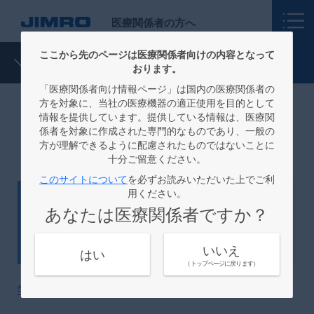
医療関係者の方へ
ここから先のページは医療関係者向けの内容となって
ニュース
おります。
「医療関係者向け情報ページ」は国内の医療関係者の
方を対象に、当社の医療機器の適正使用を目的として
情報を提供しています。提供している情報は、医療関
ニュース：セミナー情報
係者を対象に作成された専門的なものであり、一般の
方が理解できるように配慮されたものではないことに
十分ご留意ください。
このサイトについて
を必ずお読みいただいた上でご利
用ください。
セミナー情報
2025.11.07
あなたは医療関係者ですか？
学会共催セミナーのご案内
いいえ
はい
（トップページに戻ります）
学会・講演会情報
を更新しました。