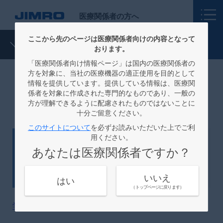
医療関係者の方へ
ここから先のページは医療関係者向けの内容となって
ニュース
おります。
「医療関係者向け情報ページ」は国内の医療関係者の
方を対象に、当社の医療機器の適正使用を目的として
情報を提供しています。提供している情報は、医療関
ニュース：セミナー情報
係者を対象に作成された専門的なものであり、一般の
方が理解できるように配慮されたものではないことに
十分ご留意ください。
このサイトについて
を必ずお読みいただいた上でご利
用ください。
セミナー情報
2026.05.15
あなたは医療関係者ですか？
学会共催セミナーのご案内
いいえ
はい
（トップページに戻ります）
学会・講演会情報
を更新しました。