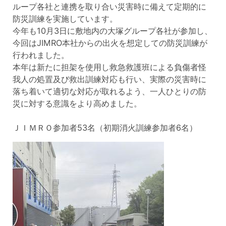
ループ各社と連携を取り合い災害時に備えて定期的に
防災訓練を実施しています。
今年も10月3日に敷地内の大塚グループ各社が参加し、
今回はJIMRO本社からの出火を想定しての防災訓練が
行われました。
本年は新たに担架を使用し救急救護班による負傷者怪
我人の処置及び救出訓練対応も行い、実際の災害時に
落ち着いて適切な対応が取れるよう、
一人ひとりの防
災に対する意識をより高めました。
ＪＩＭＲＯ参加者53名（初期消火訓練参加者6名）